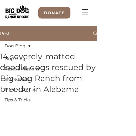
DONATE
Post
Dog Blog
WELCOME TO
14 severely-matted
Dog Blog
doodle dogs rescued by
Rescue Missions
Big Dog Ranch from
In the News
breeder in Alabama
Miracle Stories
Tips & Tricks