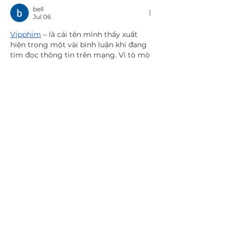
bell
Jul 06
Vipphim
 – là cái tên mình thấy xuất 
hiện trong một vài bình luận khi đang 
tìm đọc thông tin trên mạng. Vì tò mò 
nên mình cũng vào xem thử để tham 
khảo giao diện và cách sắp xếp nội 
dung. Mình chưa khám phá quá nhiều, 
chỉ lướt nhanh qua các mục chính, 
nhưng cảm giác đầu tiên là bố cục 
được tổ chức khá hợp lý, các phần 
thông tin được phân tách rõ ràng nên 
nhìn khá…
Show More
Like
Reply
Show more comments