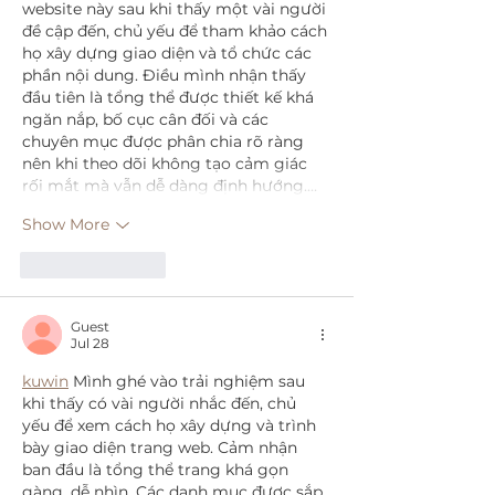
website này sau khi thấy một vài người 
đề cập đến, chủ yếu để tham khảo cách 
họ xây dựng giao diện và tổ chức các 
phần nội dung. Điều mình nhận thấy 
đầu tiên là tổng thể được thiết kế khá 
ngăn nắp, bố cục cân đối và các 
chuyên mục được phân chia rõ ràng 
nên khi theo dõi không tạo cảm giác 
rối mắt mà vẫn dễ dàng định hướng.…
Show More
Like
Reply
Guest
Jul 28
kuwin
 Mình ghé vào trải nghiệm sau 
khi thấy có vài người nhắc đến, chủ 
yếu để xem cách họ xây dựng và trình 
bày giao diện trang web. Cảm nhận 
ban đầu là tổng thể trang khá gọn 
gàng, dễ nhìn. Các danh mục được sắp 