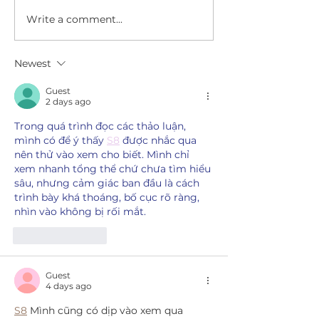
Write a comment...
Big Dog Ranch Rescue
Wisconsin bea
secures closure of
closing, hundr
Wisconsin beagle
dogs to be sen
Newest
breeding facility, to
Florida rescue
relocate 475 dogs
Guest
2 days ago
Trong quá trình đọc các thảo luận, 
mình có để ý thấy 
S8
 được nhắc qua 
nên thử vào xem cho biết. Mình chỉ 
xem nhanh tổng thể chứ chưa tìm hiểu 
sâu, nhưng cảm giác ban đầu là cách 
trình bày khá thoáng, bố cục rõ ràng, 
nhìn vào không bị rối mắt.
Like
Reply
Guest
4 days ago
S8
 Mình cũng có dịp vào xem qua 