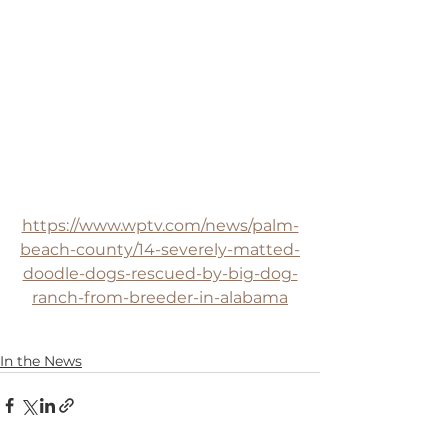
https://www.wptv.com/news/palm-
beach-county/14-severely-matted-
doodle-dogs-rescued-by-big-dog-
ranch-from-breeder-in-alabama
In the News